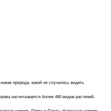
новая природа, какой не случалось видеть
трова насчитывается более 480 видов растений,
ратная церковь Петра и Павла, Успенская церковь,