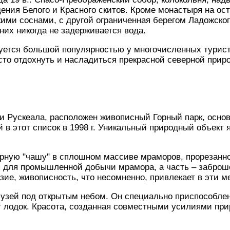
ния Белого и Красного скитов. Кроме монастыря на ост
ими соснами, с другой ограниченная берегом Ладожског
них никогда не задерживается вода.
уется большой популярностью у многочисленных турист
сто отдохнуть и насладиться прекрасной северной прир
ни Рускеала, расположен живописный Горный парк, осно
в этот список в 1998 г. Уникальный природный объект
рную "чашу" в сплошном массиве мраморов, прорезанно
я для промышленной добычи мрамора, а часть – заброше
ие, живописность, что несомненно, привлекает в эти ме
музей под открытым небом. Он специально приспособле
т лодок. Красота, созданная совместными усилиями при