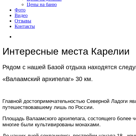
Цены на баню
Фото
Видео
Отзывы
Контакты
Интересные места Карелии
Рядом с нашей Базой отдыха находятся след
«Валаамский архипелаг» 30 км.
Главной достопримечательностью Северной Ладоги явл
путешествовавшему лишь по России.
Площадь Валаамского архипелага, состоящего более че
многие были культивированы монахами.
До наших дней сохранились постройки начала 18 - конц