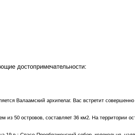
ующие достопримечательности:
яется Валаамский архипелаг. Вас встретит совершенно 
м из 50 островов, составляет 36 км2. На территории ос
а 19 в.: Спасо-Преображенский собор, колокольня, надв