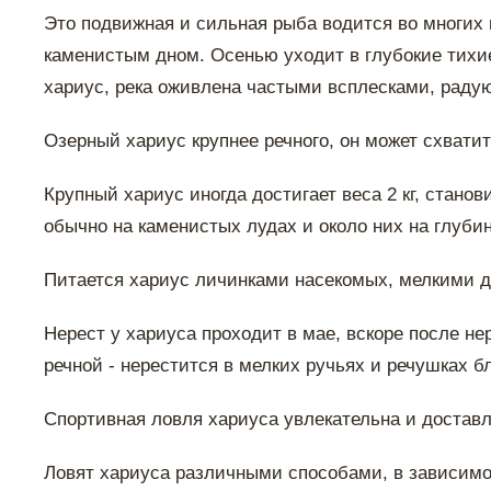
Это подвижная и сильная рыба водится во многих 
каменистым дном. Осенью уходит в глубокие тихие
хариус, река оживлена частыми всплесками, рад
Озерный хариус крупнее речного, он может схват
Крупный хариус иногда достигает веса 2 кг, стан
обычно на каменистых лудах и около них на глубин
Питается хариус личинками насекомых, мелкими 
Нерест у хариуса проходит в мае, вскоре после н
речной - нерестится в мелких ручьях и речушках б
Спортивная ловля хариуса увлекательна и достав
Ловят хариуса различными способами, в зависимос