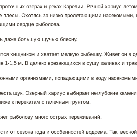
проточных озерах и реках Карелии. Речной хариус лето
 плесы. Охотясь за низко пролетающими насекомыми, в
ующими сердце рыболова.
ить даже большую щучью блесну.
овится хищником и хватает мелкую рыбешку. Живет он в 
е 1-1,5 м. В далеко врезающихся в сушу заливах и тра
донными организмами, попадающими в воду насекомыми,
ереста щук. Озерный хариус выбирает неглубокие камени
лиже к перекатам с галечным грунтом.
ляет рыболову много острых переживаний.
ти от сезона года и особенностей водоема. Так, весной